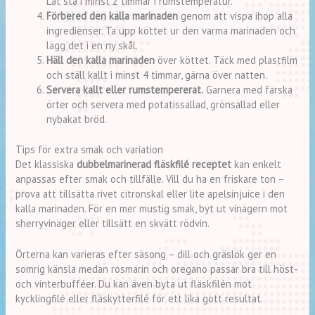
Låt stå i minst 2 timmar i rumstemperatur.
Förbered den kalla marinaden
genom att vispa ihop alla
ingredienser. Ta upp köttet ur den varma marinaden och
lägg det i en ny skål.
Häll den kalla marinaden
över köttet. Täck med plastfilm
och ställ kallt i minst 4 timmar, gärna över natten.
Servera kallt eller rumstempererat.
Garnera med färska
örter och servera med potatissallad, grönsallad eller
nybakat bröd.
Tips för extra smak och variation
Det klassiska
dubbelmarinerad fläskfilé receptet
kan enkelt
anpassas efter smak och tillfälle. Vill du ha en friskare ton –
prova att tillsätta rivet citronskal eller lite apelsinjuice i den
kalla marinaden. För en mer mustig smak, byt ut vinägern mot
sherryvinäger eller tillsätt en skvätt rödvin.
Örterna kan varieras efter säsong – dill och gräslök ger en
somrig känsla medan rosmarin och oregano passar bra till höst-
och vinterbufféer. Du kan även byta ut fläskfilén mot
kycklingfilé eller fläskytterfilé för ett lika gott resultat.