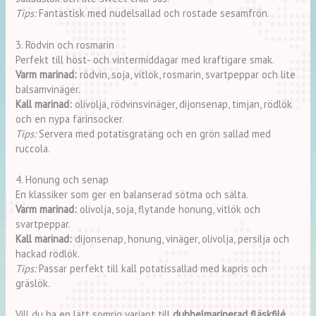
Tips:
Fantastisk med nudelsallad och rostade sesamfrön.
3. Rödvin och rosmarin
Perfekt till höst- och vintermiddagar med kraftigare smak.
Varm marinad:
rödvin, soja, vitlök, rosmarin, svartpeppar och lite
balsamvinäger.
Kall marinad:
olivolja, rödvinsvinäger, dijonsenap, timjan, rödlök
och en nypa farinsocker.
Tips:
Servera med potatisgratäng och en grön sallad med
ruccola.
4. Honung och senap
En klassiker som ger en balanserad sötma och sälta.
Varm marinad:
olivolja, soja, flytande honung, vitlök och
svartpeppar.
Kall marinad:
dijonsenap, honung, vinäger, olivolja, persilja och
hackad rödlök.
Tips:
Passar perfekt till kall potatissallad med kapris och
gräslök.
Vill du ha en lätt somrig variant till
dubbelmarinerad fläskfilé