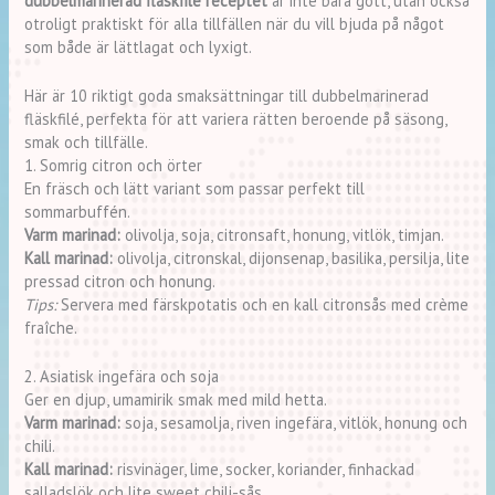
dubbelmarinerad fläskfilé receptet
är inte bara gott, utan också
otroligt praktiskt för alla tillfällen när du vill bjuda på något
som både är lättlagat och lyxigt.
Här är 10 riktigt goda smaksättningar till dubbelmarinerad
fläskfilé, perfekta för att variera rätten beroende på säsong,
smak och tillfälle.
1. Somrig citron och örter
En fräsch och lätt variant som passar perfekt till
sommarbuffén.
Varm marinad:
olivolja, soja, citronsaft, honung, vitlök, timjan.
Kall marinad:
olivolja, citronskal, dijonsenap, basilika, persilja, lite
pressad citron och honung.
Tips:
Servera med färskpotatis och en kall citronsås med crème
fraîche.
2. Asiatisk ingefära och soja
Ger en djup, umamirik smak med mild hetta.
Varm marinad:
soja, sesamolja, riven ingefära, vitlök, honung och
chili.
Kall marinad:
risvinäger, lime, socker, koriander, finhackad
salladslök och lite sweet chili-sås.