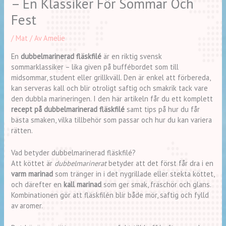
– En Klassiker För Sommar Och
Fest
/
Mat
/ Av
Amelie
En
dubbelmarinerad fläskfilé
är en riktig svensk
sommarklassiker – lika given på buffébordet som till
midsommar, student eller grillkväll. Den är enkel att förbereda,
kan serveras kall och blir otroligt saftig och smakrik tack vare
den dubbla marineringen. I den här artikeln får du ett komplett
recept på dubbelmarinerad fläskfilé
samt tips på hur du får
bästa smaken, vilka tillbehör som passar och hur du kan variera
rätten.
Vad betyder dubbelmarinerad fläskfilé?
Att köttet är
dubbelmarinerat
betyder att det först får dra i en
varm marinad
som tränger in i det nygrillade eller stekta köttet,
och därefter en
kall marinad
som ger smak, fräschör och glans.
Kombinationen gör att fläskfilén blir både mör, saftig och fylld
av aromer.