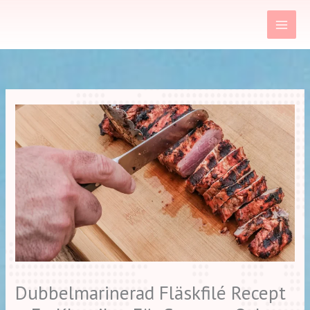
Hoppa
till
innehåll
Dubbelmarinerad Fläskfilé Recept