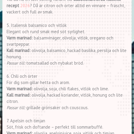
recept
2026
? Då är citron och örter alltid en vinnare – fräscht,
vackert och full av smak.
5. Italiensk balsamico och vitlök
Elegant och rund smak med söt syrlighet.
Varm marinad:
balsamvinäger, olivolja, vitlök, oregano och
svartpeppar.
Kall marinad:
olivolja, balsamico, hackad basilika, persilja och lite
honung.
Passar till:
tomatsallad och nybakat bröd.
6. Chili och örter
För dig som gillar hetta och arom.
Varm marinad:
olivolja, soja, chili flakes, vitlök och lime.
Kall marinad:
olivolja, hackad koriander, vitlök, honung och lite
citron.
Passar till:
grillade grönsaker och couscous.
7. Apelsin och timjan
Söt, frisk och doftande – perfekt till sommarbuffé.
Varm marinad:
olivolja, apelsinjuice, soja, vitlök och timjan.