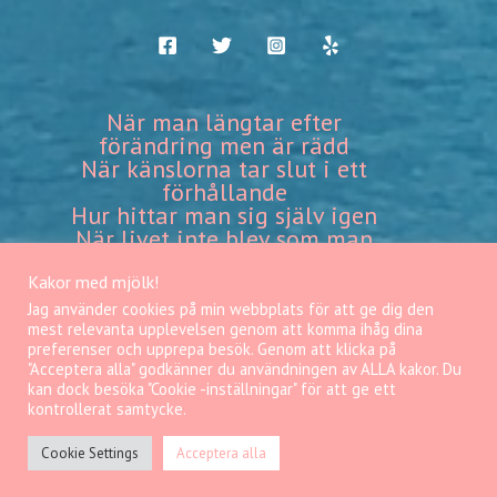
När man längtar efter
förändring men är rädd
När känslorna tar slut i ett
förhållande
Hur hittar man sig själv igen
När livet inte blev som man
tänkt
Hur slutar man jämföra sig
Kakor med mjölk!
med andra
Jag använder cookies på min webbplats för att ge dig den
mest relevanta upplevelsen genom att komma ihåg dina
preferenser och upprepa besök. Genom att klicka på
"Acceptera alla" godkänner du användningen av ALLA kakor. Du
Copyright © 2026 amella grace
kan dock besöka "Cookie -inställningar" för att ge ett
kontrollerat samtycke.
Cookie Settings
Acceptera alla