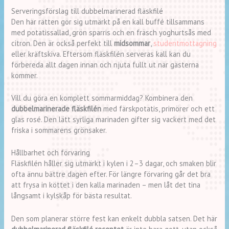
Serveringsförslag till dubbelmarinerad fläskfilé
Den här rätten gör sig utmärkt på en kall buffé tillsammans
med potatissallad, grön sparris och en fräsch yoghurtsås med
citron. Den är också perfekt till
midsommar
,
studentmottagning
eller kräftskiva. Eftersom fläskfilén serveras kall kan du
förbereda allt dagen innan och njuta fullt ut när gästerna
kommer.
Vill du göra en komplett sommarmiddag? Kombinera den
dubbelmarinerade fläskfilén
med färskpotatis, primörer och ett
glas rosé. Den lätt syrliga marinaden gifter sig vackert med det
friska i sommarens grönsaker.
Hållbarhet och förvaring
Fläskfilén håller sig utmärkt i kylen i 2–3 dagar, och smaken blir
ofta ännu bättre dagen efter. För längre förvaring går det bra
att frysa in köttet i den kalla marinaden – men låt det tina
långsamt i kylskåp för bästa resultat.
Den som planerar större fest kan enkelt dubbla satsen. Det här