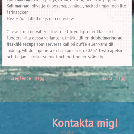
Kall marinad:
olivolja, dijonsenap, vinäger, hackad timjan och lite
farinsocker.
Passar till:
grillad majs och coleslaw.
Oavsett om du väljer citrusfriskt, kryddigt eller klassiskt
fungerar alla dessa varianter utmärkt till en
dubbelmarinerad
fläskfilé recept
som serveras kall på buffé eller varm till
middag. Vill du imponera extra sommaren 2026? Testa apelsin
och timjan – friskt, somrigt och helt oemotståndligt.
←
Föregående Inlägg
Nästa Inlägg
→
Kontakta mig!
Amelie