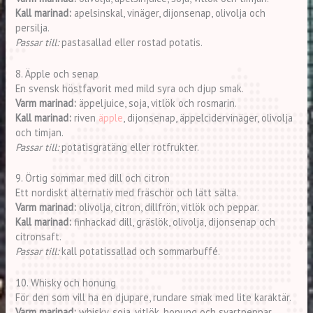
Kall marinad:
apelsinskal, vinäger, dijonsenap, olivolja och
persilja.
Passar till:
pastasallad eller rostad potatis.
8. Äpple och senap
En svensk höstfavorit med mild syra och djup smak.
Varm marinad:
äppeljuice, soja, vitlök och rosmarin.
Kall marinad:
riven
äpple
, dijonsenap, äppelcidervinäger, olivolja
och timjan.
Passar till:
potatisgratäng eller rotfrukter.
9. Örtig sommar med dill och citron
Ett nordiskt alternativ med fräschör och lätt sälta.
Varm marinad:
olivolja, citron, dillfrön, vitlök och peppar.
Kall marinad:
finhackad dill, gräslök, olivolja, dijonsenap och
citronsaft.
Passar till:
kall potatissallad och sommarbuffé.
10. Whisky och honung
För den som vill ha en djupare, rundare smak med lite karaktär.
Varm marinad:
whisky, soja, vitlök, honung och svartpeppar.