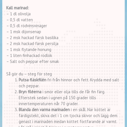
Kall marinad:
– 1 dl olivolja
– 0,5 dl vatten
– 0,5 dl rödvinsvinäger
– 1 msk dijonsenap
– 2 msk hackad färsk basilika
– 2 msk hackad färsk persilja
– 1 msk flytande honung
– 1 liten finhackad rödlök
– Salt och peppar efter smak
Så gör du – steg för steg
Putsa fläskfilén
fri från hinnor och fett. Krydda med salt
och peppar.
Bryn filéerna
i smör eller olja tills de får fin färg.
Efterstek sedan i ugnen på 150 grader tills
innertemperaturen når 70 grader.
Blanda den varma marinaden
i en skål. När köttet är
färdigstekt, skiva det i 1 cm tjocka skivor och lägg dem
genast i marinaden medan köttet fortfarande är varmt.