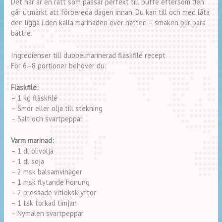
Det här är en rätt som passar perfekt till buffé eftersom den
går utmärkt att förbereda dagen innan. Du kan till och med låta
den ligga i den kalla marinaden över natten – smaken blir bara
bättre.
Ingredienser till dubbelmarinerad fläskfilé recept
För 6–8 portioner behöver du:
Fläskfilé:
– 1 kg fläskfilé
– Smör eller olja till stekning
– Salt och svartpeppar
Varm marinad:
– 1 dl olivolja
– 1 dl soja
– 2 msk balsamvinäger
– 1 msk flytande honung
– 2 pressade vitlöksklyftor
– 1 tsk torkad timjan
– Nymalen svartpeppar