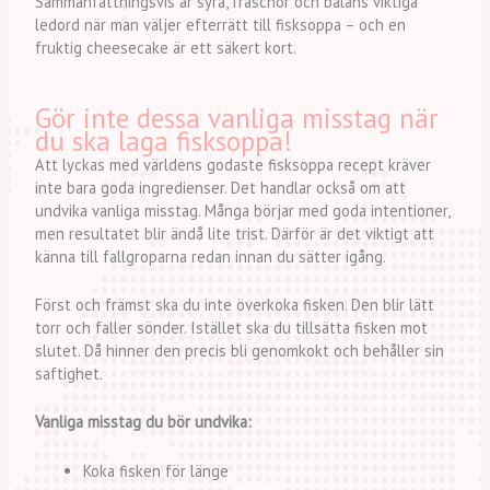
Sammanfattningsvis är syra, fräschör och balans viktiga
ledord när man väljer efterrätt till fisksoppa – och en
fruktig cheesecake är ett säkert kort.
Gör inte dessa vanliga misstag när
du ska laga fisksoppa!
Att lyckas med världens godaste fisksoppa recept kräver
inte bara goda ingredienser. Det handlar också om att
undvika vanliga misstag. Många börjar med goda intentioner,
men resultatet blir ändå lite trist. Därför är det viktigt att
känna till fallgroparna redan innan du sätter igång.
Först och främst ska du inte överkoka fisken. Den blir lätt
torr och faller sönder. Istället ska du tillsätta fisken mot
slutet. Då hinner den precis bli genomkokt och behåller sin
saftighet.
Vanliga misstag du bör undvika:
Koka fisken för länge