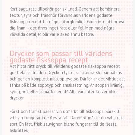
Kort sagt, rätt tillbehör gör skillnad. Genom att kombinera
textur, syra och fräschör förvandlas världens godaste
fisksoppa recept till något oförglömligt. Glöm inte att prova
dig fram – det finns inget rätt eller fel. Men med några
välvalda detaljer blir varje sked ännu bättre.
Drycker som passar till världens
godaste fisksoppa recept
Att hitta rätt dryck till världens godaste fisksoppa recept
gör hela skillnaden. Drycken lyfter smakerna, skapar balans
och ger en komplett matupplevelse. Därför är det viktigt att
tänka på både sopptyp och smaksättning. Är soppan krämig,
syrlig, het eller tomatbaserad? Alla varianter kräver olika
drycker.
Först och främst passar vin utmärkt till fisksoppa. Särskilt
vitt vin fungerar i de flesta fall. Däremot måste du välja rätt
sort. En lätt, frisk sauvignon blanc fungerar till de flesta
fiskrätter.