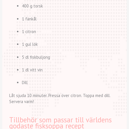
400 g torsk
1 fänkål
1 citron
1 gul lök
5 dl fiskbuljong
1 dl vitt vin
Dill
Låt sjuda 10 minuter. Pressa över citron. Toppa med dill.
Servera varm!
Tillbehör som passar till världens
godaste fisksoppa recept