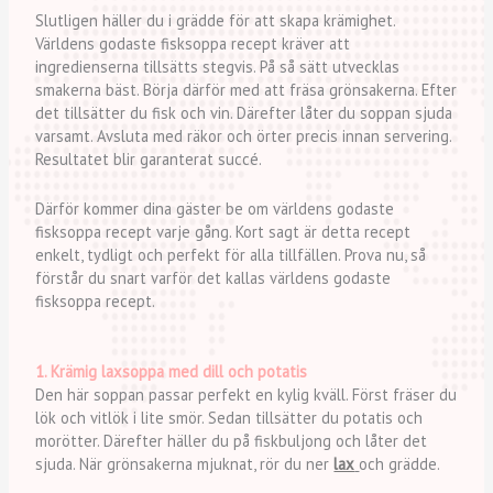
Slutligen häller du i grädde för att skapa krämighet.
Världens godaste fisksoppa recept kräver att
ingredienserna tillsätts stegvis. På så sätt utvecklas
smakerna bäst. Börja därför med att fräsa grönsakerna. Efter
det tillsätter du fisk och vin. Därefter låter du soppan sjuda
varsamt. Avsluta med räkor och örter precis innan servering.
Resultatet blir garanterat succé.
Därför kommer dina gäster be om världens godaste
fisksoppa recept varje gång. Kort sagt är detta recept
enkelt, tydligt och perfekt för alla tillfällen. Prova nu, så
förstår du snart varför det kallas världens godaste
fisksoppa recept.
1. Krämig laxsoppa med dill och potatis
Den här soppan passar perfekt en kylig kväll. Först fräser du
lök och vitlök i lite smör. Sedan tillsätter du potatis och
morötter. Därefter häller du på fiskbuljong och låter det
sjuda. När grönsakerna mjuknat, rör du ner
lax
och grädde.