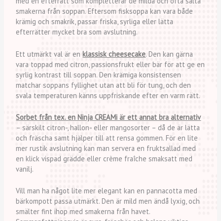
med en efterrätt som kompletterar de milda och ofta salta
smakerna från soppan. Eftersom fisksoppa kan vara både
krämig och smakrik, passar friska, syrliga eller lätta
efterrätter mycket bra som avslutning.
Ett utmärkt val är en
klassisk cheesecake
. Den kan gärna
vara toppad med citron, passionsfrukt eller bär för att ge en
syrlig kontrast till soppan. Den krämiga konsistensen
matchar soppans fyllighet utan att bli för tung, och den
svala temperaturen känns uppfriskande efter en varm rätt.
Sorbet från tex. en Ninja CREAMi är ett annat bra alternativ
– särskilt citron-, hallon- eller mango­sorter – då de är lätta
och fräscha samt hjälper till att rensa gommen. För en lite
mer rustik avslutning kan man servera en fruktsallad med
en klick vispad grädde eller crème fraîche smaksatt med
vanilj.
Vill man ha något lite mer elegant kan en pannacotta med
bärkompott passa utmärkt. Den är mild men ändå lyxig, och
smälter fint ihop med smakerna från havet.