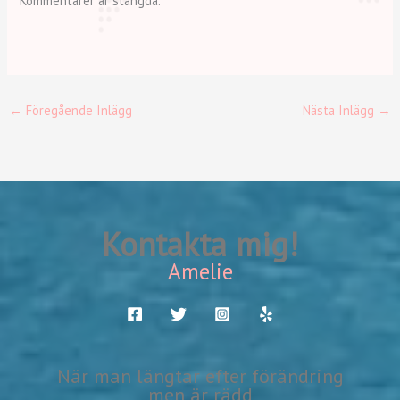
Kommentarer är stängda.
←
Föregående Inlägg
Nästa Inlägg
→
Kontakta mig!
Amelie
När man längtar efter förändring
men är rädd