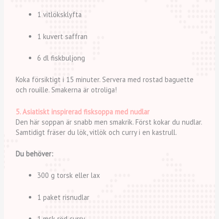
1 vitlöksklyfta
1 kuvert saffran
6 dl fiskbuljong
Koka försiktigt i 15 minuter. Servera med rostad baguette
och rouille. Smakerna är otroliga!
5. Asiatiskt inspirerad fisksoppa med nudlar
Den här soppan är snabb men smakrik. Först kokar du nudlar.
Samtidigt fräser du lök, vitlök och curry i en kastrull.
Du behöver:
300 g torsk eller lax
1 paket risnudlar
1 msk röd curry